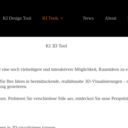
KI Design Tool
KI Tools
News
About
KI 3D Tool
 eine noch vielseitigere und interaktivere Möglichkeit, Raumideen zu 
Ihre Ideen in beeindruckende, realitätsnahe 3D-Visualisierungen – sch
ung generieren.
n. Probieren Sie verschiedene Stile aus, entdecken Sie neue Perspekti
een in 3D visualisieren können.