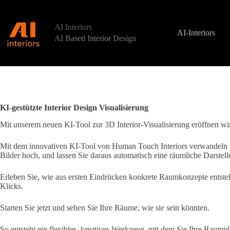
Zum
Inhalt
springen
AI Interiors
AI-Interiors
AI Based Interior Design
KI-gestützte Interior Design Visualisierung
Mit unserem neuen KI-Tool zur 3D Interior-Visualisierung eröffnen wir
Mit dem innovativen KI-Tool von Human Touch Interiors verwandeln Sie 
Bilder hoch, und lassen Sie daraus automatisch eine räumliche Darstell
Erleben Sie, wie aus ersten Eindrücken konkrete Raumkonzepte entstehe
Klicks.
Starten Sie jetzt und sehen Sie Ihre Räume, wie sie sein könnten.
So entsteht ein flexibles, kreatives Werkzeug, mit dem Sie Ihre Raumid